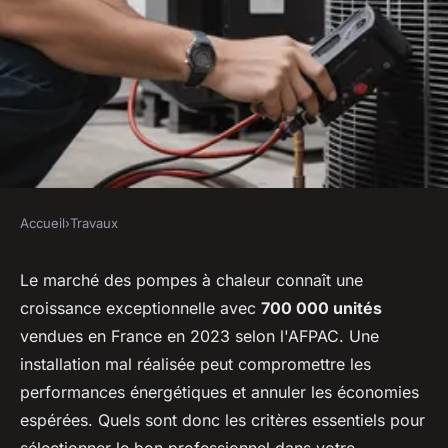
Accueil
›
Travaux
TRAVAUX
Trouver un installateur de
Le marché des pompes à chaleur connaît une
croissance exceptionnelle avec
700 000 unités
pompe à chaleur dans le val-
vendues en France en 2023 selon l'AFPAC. Une
d'oise
installation mal réalisée peut compromettre les
performances énergétiques et annuler les économies
Soan
•
17 janvier 2026
•
7 min de lecture
espérées. Quels sont donc les critères essentiels pour