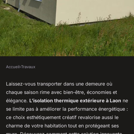
Accueil
›
Travaux
TRAVAUX
Isolation thermique extérieure
Laissez-vous transporter dans une demeure où
chaque saison rime avec bien-être, économies et
à laon : réinventez votre
élégance.
L’isolation thermique extérieure à Laon
ne
confort et valorisez votre
se limite pas à améliorer la performance énergétique :
façade
ce choix esthétiquement créatif revalorise aussi le
charme de votre habitation tout en protégeant ses
Soan
•
23 janvier 2026
•
6 min de lecture