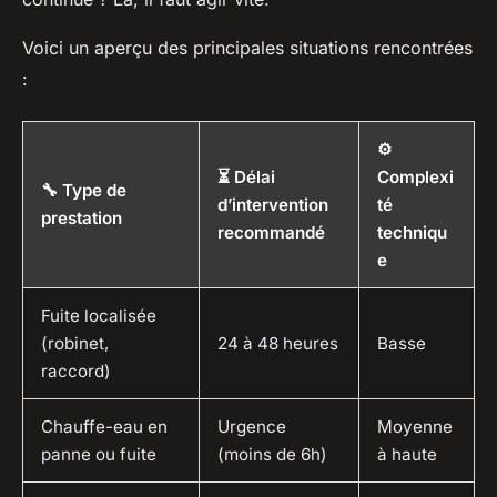
Voici un aperçu des principales situations rencontrées
:
⚙️
⏳ Délai
Complexi
🔧 Type de
d’intervention
té
prestation
recommandé
techniqu
e
Fuite localisée
(robinet,
24 à 48 heures
Basse
raccord)
Chauffe-eau en
Urgence
Moyenne
panne ou fuite
(moins de 6h)
à haute