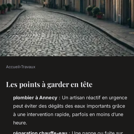
Accueil
›
Travaux
TRAVAUX
Les points à garder en tête
Les meilleurs services de
plomberie à Annecy pour vos
plombier à Annecy
: Un artisan réactif en urgence
urgences
peut éviter des dégâts des eaux importants grâce
à une intervention rapide, parfois en moins d’une
Auberte
•
01/06/2026 07:25
•
9 min de lecture
heure.
réparation chauffe-eau
: Une panne ou fuite sur