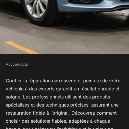
Accueil
›
Actu
ACTU
Réparation carrosserie
Confier la réparation carrosserie et peinture de votre
véhicule à des experts garantit un résultat durable et
peinture auto pro : expertises
soigné. Les professionnels utilisent des produits
et solutions fiables
spécialisés et des techniques précises, assurant une
restauration fidèle à l’original. Découvrez comment
Soan
•
6 août 2025
•
4 min de lecture
choisir des solutions fiables, adaptées à chaque