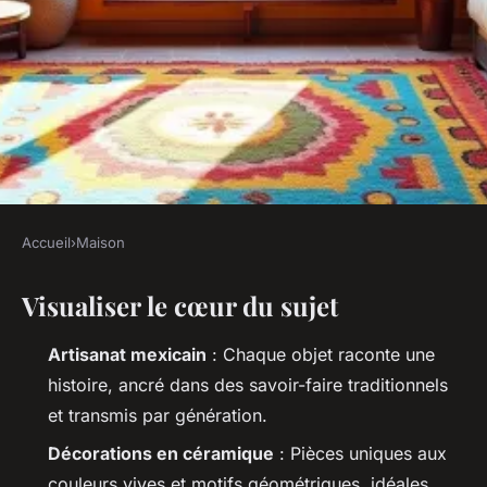
Accueil
›
Maison
MAISON
Visualiser le cœur du sujet
Décoration mexicaine : idées
pour créer une ambiance
Artisanat mexicain
: Chaque objet raconte une
festive
histoire, ancré dans des savoir-faire traditionnels
et transmis par génération.
Aubine
•
08/07/2026 10:05
•
12 min de lecture
Décorations en céramique
: Pièces uniques aux
couleurs vives et motifs géométriques, idéales